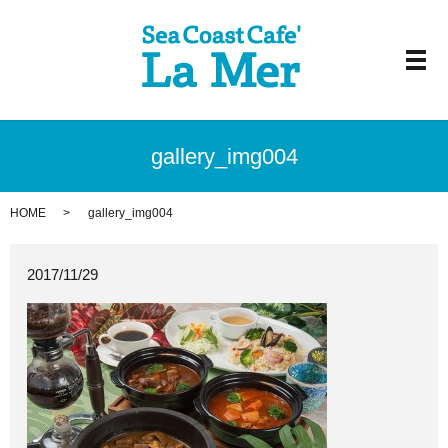
メ
gallery_img004
HOME
gallery_img004
2017/11/29